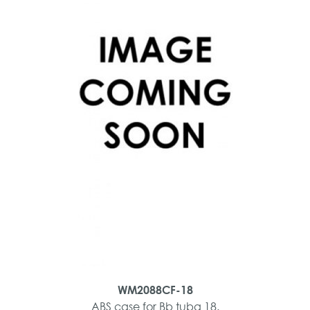
WM2088CF-18
ABS case for Bb tuba 18.