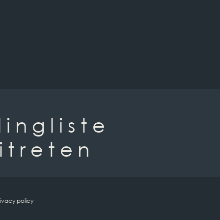
lingliste
itreten
ivacy policy