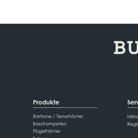
Produkte
Ser
Baritone / Tenorhörner
Händ
Basstrompeten
Regi
Flügelhörner