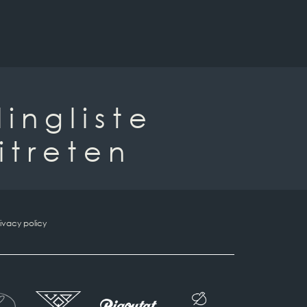
lingliste
itreten
ivacy policy