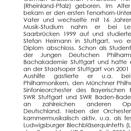
(Rheinland-Pfalz) geboren. Im Alt
bekam er den ersten Tenorhorn-Unter
Vater und wechselte mit 16 Jahren
Musik-Studium nahm er bei Le
Saarbrücken 1999 auf und studiert
Stefan Heimann in Stuttgart, wo 
Diplom abschloss. Schon als Student
der Jungen Deutschen Philhar
Bachakademie Stuttgart und hatte e
an der Staatsoper Stuttgart von 2001 b
Aushilfe gastierte er u.a. b
Philharmonikern, den Münchner Phil
Sinfonieorchester des Bayerischen
SWR Stuttgart und SWR Baden-Baden
an zahlreichen anderen Ope
Deutschland. Neben der Orchestert
kammermusikalisch aktiv, u.a. als fe
Ludwigsburger Blechbläserquintetts (