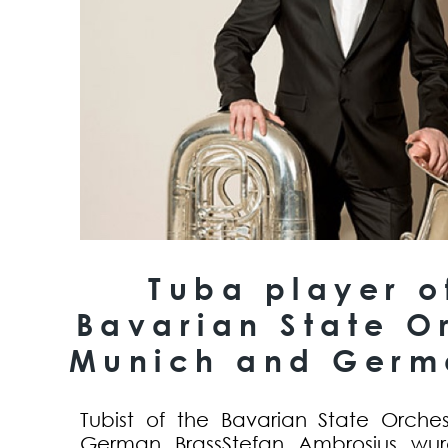
Tuba player o
Bavarian State O
Munich and Germ
Tubist of the Bavarian State Orch
German BrassStefan Ambrosius wurd