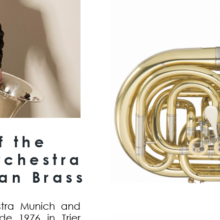
f the
rchestra
an Brass
estra Munich and
e 1976 in Trier