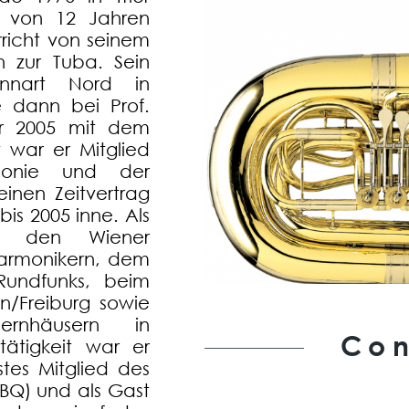
er von 12 Jahren
richt von seinem
 zur Tuba. Sein
nnart Nord in
e dann bei Prof.
er 2005 mit dem
 war er Mitglied
monie und der
inen Zeitvertrag
is 2005 inne. Als
ei den Wiener
harmonikern, dem
 Rundfunks, beim
/Freiburg sowie
rnhäusern in
Con
ätigkeit war er
stes Mitglied des
LBQ) und als Gast