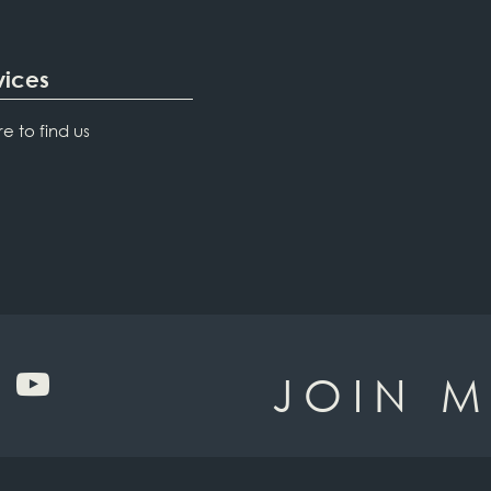
vices
e to find us
JOIN M